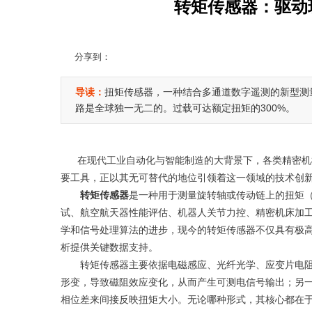
转矩传感器：驱动
分享到：
导读：
扭矩传感器，一种结合多通道数字遥测的新型测
路是全球独一无二的。过载可达额定扭矩的300%。
在现代工业自动化与智能制造的大背景下，各类精密机械
要工具，正以其无可替代的地位引领着这一领域的技术创
转矩传感器
是一种用于测量旋转轴或传动链上的扭矩
试、航空航天器性能评估、机器人关节力控、精密机床加
学和信号处理算法的进步，现今的转矩传感器不仅具有极
析提供关键数据支持。
转矩传感器主要依据电磁感应、光纤光学、应变片电阻
形变，导致磁阻效应变化，从而产生可测电信号输出；另
相位差来间接反映扭矩大小。无论哪种形式，其核心都在