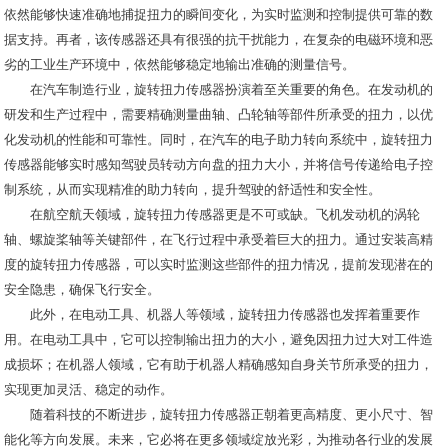
依然能够快速准确地捕捉扭力的瞬间变化，为实时监测和控制提供可靠的数
据支持。再者，该传感器还具有很强的抗干扰能力，在复杂的电磁环境和恶
劣的工业生产环境中，依然能够稳定地输出准确的测量信号。
在汽车制造行业，旋转扭力传感器扮演着至关重要的角色。在发动机的
研发和生产过程中，需要精确测量曲轴、凸轮轴等部件所承受的扭力，以优
化发动机的性能和可靠性。同时，在汽车的电子助力转向系统中，旋转扭力
传感器能够实时感知驾驶员转动方向盘的扭力大小，并将信号传递给电子控
制系统，从而实现精准的助力转向，提升驾驶的舒适性和安全性。
在航空航天领域，旋转扭力传感器更是不可或缺。飞机发动机的涡轮
轴、螺旋桨轴等关键部件，在飞行过程中承受着巨大的扭力。通过安装高精
度的旋转扭力传感器，可以实时监测这些部件的扭力情况，提前发现潜在的
安全隐患，确保飞行安全。
此外，在电动工具、机器人等领域，旋转扭力传感器也发挥着重要作
用。在电动工具中，它可以控制输出扭力的大小，避免因扭力过大对工件造
成损坏；在机器人领域，它有助于机器人精确感知自身关节所承受的扭力，
实现更加灵活、稳定的动作。
随着科技的不断进步，旋转扭力传感器正朝着更高精度、更小尺寸、智
能化等方向发展。未来，它必将在更多领域绽放光彩，为推动各行业的发展