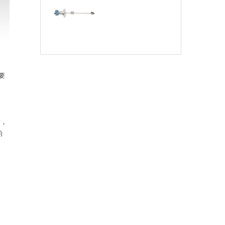
要
后，
的